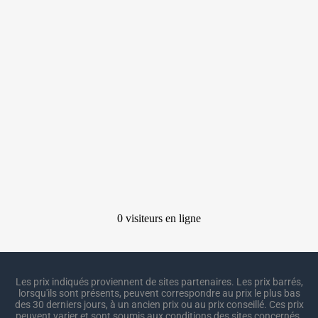
Les prix indiqués proviennent de sites partenaires. Les prix barrés,
lorsqu'ils sont présents, peuvent correspondre au prix le plus bas
des 30 derniers jours, à un ancien prix ou au prix conseillé. Ces prix
peuvent varier et sont soumis aux conditions des sites concernés.