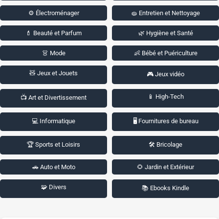
⚙️ Électroménager
🧽 Entretien et Nettoyage
💄 Beauté et Parfum
🌿 Hygiène et Santé
👗 Mode
👶 Bébé et Puériculture
🧸 Jeux et Jouets
🎮 Jeux vidéo
📱 High-Tech
📺 Art et Divertissement
💻 Informatique
🖥️ Fournitures de bureau
🏆 Sports et Loisirs
🛠️ Bricolage
🚗 Auto et Moto
🌻 Jardin et Extérieur
🧩 Divers
📚 Ebooks Kindle