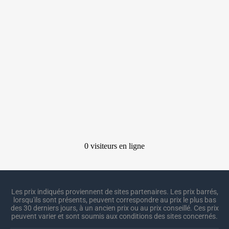
Les prix indiqués proviennent de sites partenaires. Les prix barrés,
lorsqu'ils sont présents, peuvent correspondre au prix le plus bas
des 30 derniers jours, à un ancien prix ou au prix conseillé. Ces prix
peuvent varier et sont soumis aux conditions des sites concernés.