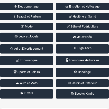
⚙️ Électroménager
🧽 Entretien et Nettoyage
💄 Beauté et Parfum
🌿 Hygiène et Santé
👗 Mode
👶 Bébé et Puériculture
🧸 Jeux et Jouets
🎮 Jeux vidéo
📱 High-Tech
📺 Art et Divertissement
💻 Informatique
🖥️ Fournitures de bureau
🏆 Sports et Loisirs
🛠️ Bricolage
🚗 Auto et Moto
🌻 Jardin et Extérieur
🧩 Divers
📚 Ebooks Kindle