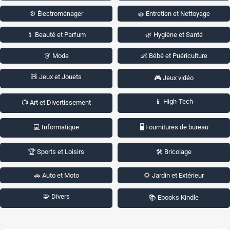
⚙️ Électroménager
🧽 Entretien et Nettoyage
💄 Beauté et Parfum
🌿 Hygiène et Santé
👗 Mode
👶 Bébé et Puériculture
🧸 Jeux et Jouets
🎮 Jeux vidéo
📱 High-Tech
📺 Art et Divertissement
💻 Informatique
🖥️ Fournitures de bureau
🏆 Sports et Loisirs
🛠️ Bricolage
🚗 Auto et Moto
🌻 Jardin et Extérieur
🧩 Divers
📚 Ebooks Kindle