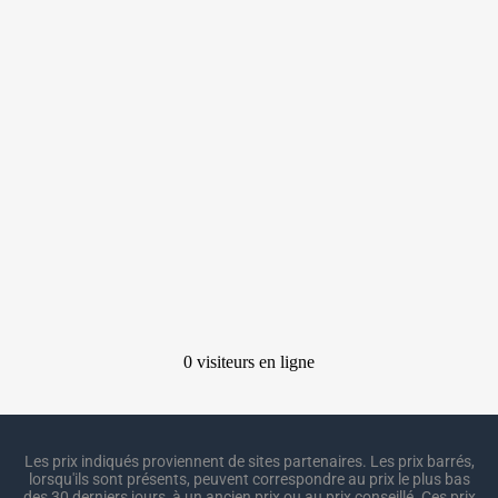
Les prix indiqués proviennent de sites partenaires. Les prix barrés,
lorsqu'ils sont présents, peuvent correspondre au prix le plus bas
des 30 derniers jours, à un ancien prix ou au prix conseillé. Ces prix