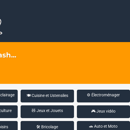
sh...
Éclairage
⚙️ Électroménager
🍽️ Cuisine et Ustensiles
culture
🧸 Jeux et Jouets
🎮 Jeux vidéo
🚗 Auto et Moto
isirs
🛠️ Bricolage