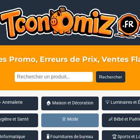
s Promo, Erreurs de Prix, Ventes Fla
Rechercher
 Animalerie
💡 Luminaires et 
🏠 Maison et Décoration
ygiène et Santé
👗 Mode
👶 Bébé et Puéri
 Informatique
🖥️ Fournitures de bureau
🏆 Sports et Lo