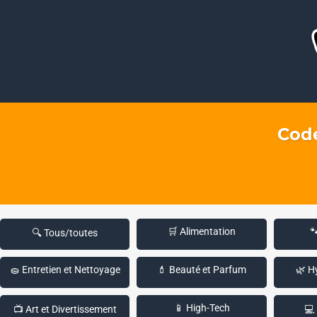
Code
🛒 Alimentation

🔍 Tous/toutes
🧽 Entretien et Nettoyage
💄 Beauté et Parfum
🌿 H
📱 High-Tech
📺 Art et Divertissement
💻