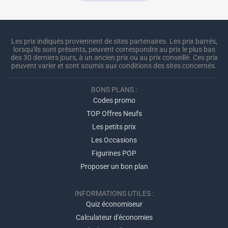
Les prix indiqués proviennent de sites partenaires. Les prix barrés,
lorsqu'ils sont présents, peuvent correspondre au prix le plus bas
des 30 derniers jours, à un ancien prix ou au prix conseillé. Ces prix
peuvent varier et sont soumis aux conditions des sites concernés.
BONS PLANS :
Codes promo
TOP Offres Neufs
Les petits prix
Les Occasions
Figurines POP
Proposer un bon plan
INFORMATIONS UTILES :
Quiz économiseur
Calculateur d'économies