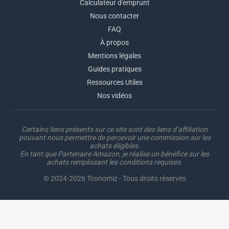
Calculateur d'emprunt
Nous contacter
FAQ
À propos
Mentions légales
Guides pratiques
Ressources Utiles
Nos vidéos
Certains liens présents sur ce site sont des liens d’affiliation
pouvant nous permettre de percevoir une commission sur les
achats éligibles.
En tant que Partenaire Amazon, je réalise un bénéfice sur les
achats remplissant les conditions requises.
© 2024-2026 Tconomiz - Tous droits réservés