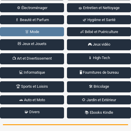
⚙️ Électroménager
🧽 Entretien et Nettoyage
💄 Beauté et Parfum
🌿 Hygiène et Santé
👗 Mode
👶 Bébé et Puériculture
🧸 Jeux et Jouets
🎮 Jeux vidéo
📱 High-Tech
📺 Art et Divertissement
💻 Informatique
🖥️ Fournitures de bureau
🏆 Sports et Loisirs
🛠️ Bricolage
🚗 Auto et Moto
🌻 Jardin et Extérieur
🧩 Divers
📚 Ebooks Kindle