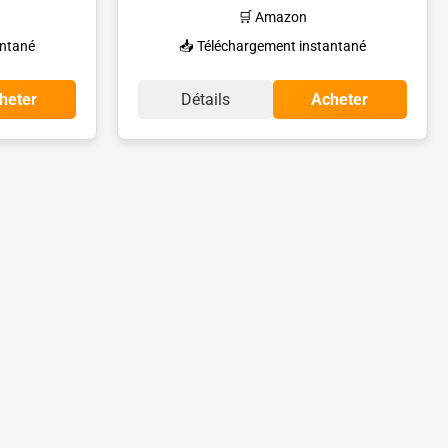
🛒 Amazon
antané
📥 Téléchargement instantané
heter
Détails
Acheter