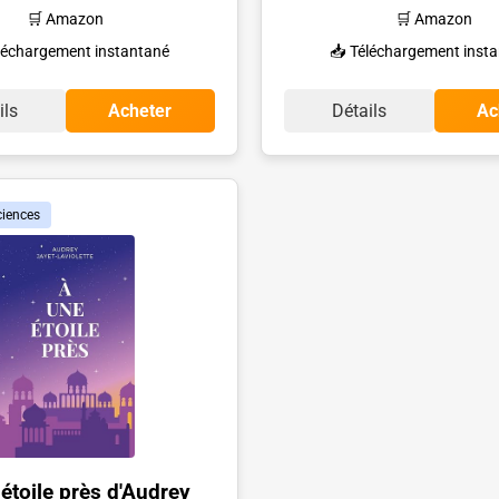
🛒 Amazon
🛒 Amazon
léchargement instantané
📥 Téléchargement inst
ils
Acheter
Détails
Ac
ciences
étoile près d'Audrey