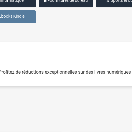
 Informatique
🖥️ Fournitures de bureau
🏆 Sports et Lo
Ebooks Kindle
ofitez de réductions exceptionnelles sur des livres numériques à
.