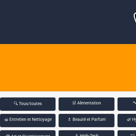
🛒 Alimentation

🔍 Tous/toutes
🧽 Entretien et Nettoyage
💄 Beauté et Parfum
🌿 H
📱 High-Tech