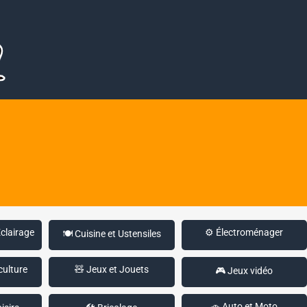
Éclairage
⚙️ Électroménager
🍽️ Cuisine et Ustensiles
culture
🧸 Jeux et Jouets
🎮 Jeux vidéo
🚗 Auto et Moto