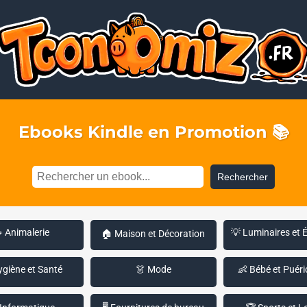
Ebooks Kindle en Promotion 📚
Rechercher
 Animalerie
💡 Luminaires et 
🏠 Maison et Décoration
ygiène et Santé
👗 Mode
👶 Bébé et Puéri