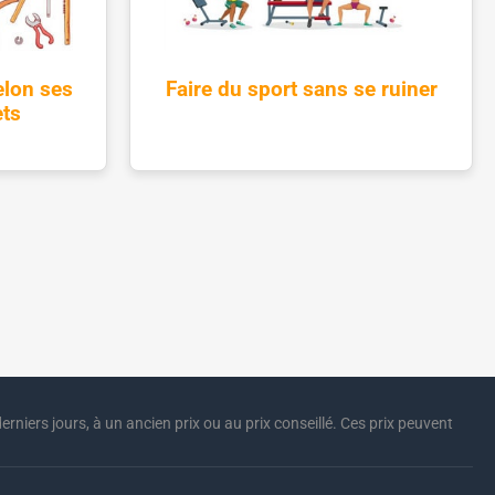
elon ses
Faire du sport sans se ruiner
ets
erniers jours, à un ancien prix ou au prix conseillé. Ces prix peuvent