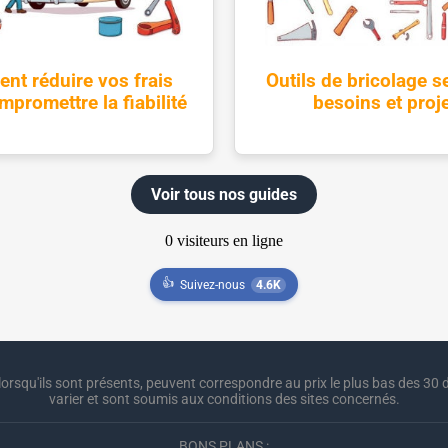
t réduire vos frais
Outils de bricolage s
promettre la fiabilité
besoins et proj
Voir tous nos guides
👍
Suivez-nous
4.6K
lorsqu'ils sont présents, peuvent correspondre au prix le plus bas des 30 d
varier et sont soumis aux conditions des sites concernés.
BONS PLANS :