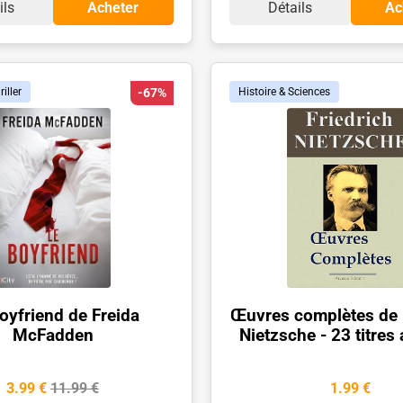
ils
Acheter
Détails
Ac
riller
-67%
Histoire & Sciences
oyfriend de Freida
Œuvres complètes de 
McFadden
Nietzsche - 23 titres
3.99 €
11.99 €
1.99 €