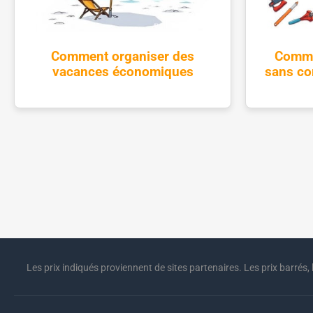
Comment organiser des
Commen
vacances économiques
sans com
Les prix indiqués proviennent de sites partenaires. Les prix barrés, 