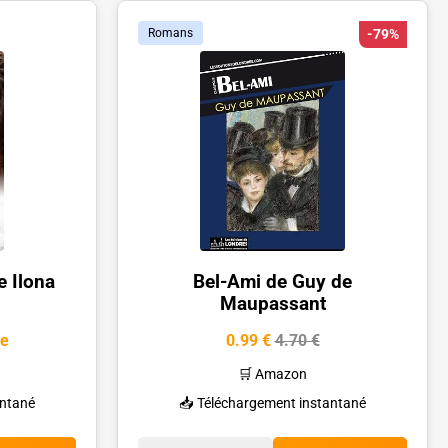
Romans
-79%
 Ilona
Bel-Ami de Guy de
Maupassant
me
0.99 €
4.70 €
🛒 Amazon
antané
📥 Téléchargement instantané