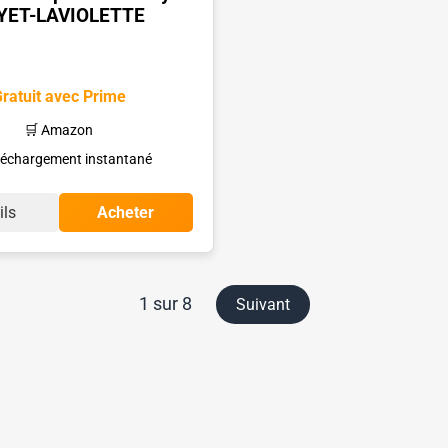
YET-LAVIOLETTE
ratuit avec Prime
🛒 Amazon
léchargement instantané
ils
Acheter
1 sur 8
Suivant