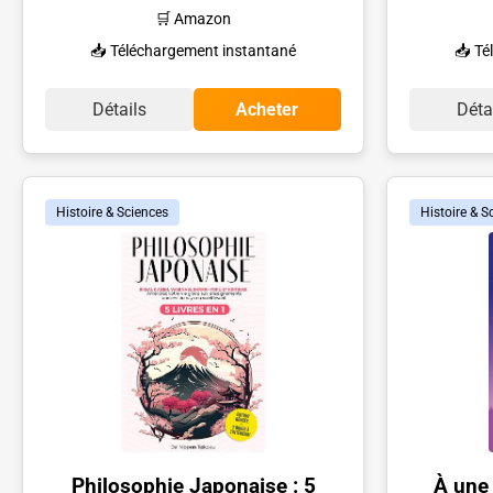
🛒 Amazon
📥 Téléchargement instantané
📥 Té
Détails
Acheter
Déta
Histoire & Sciences
Histoire & S
Philosophie Japonaise : 5
À une 