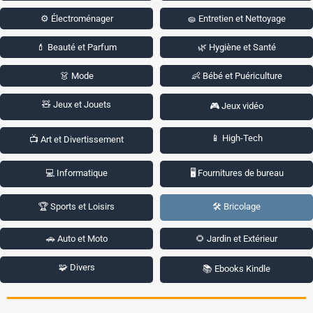
⚙️ Électroménager
🧽 Entretien et Nettoyage
💄 Beauté et Parfum
🌿 Hygiène et Santé
👗 Mode
👶 Bébé et Puériculture
🧸 Jeux et Jouets
🎮 Jeux vidéo
📱 High-Tech
📺 Art et Divertissement
💻 Informatique
🖥️ Fournitures de bureau
🏆 Sports et Loisirs
🛠️ Bricolage
🚗 Auto et Moto
🌻 Jardin et Extérieur
🧩 Divers
📚 Ebooks Kindle