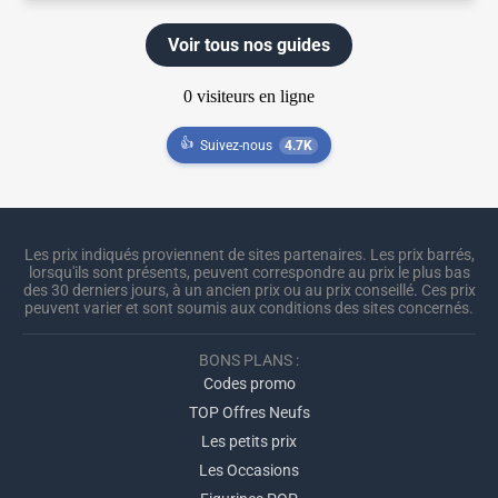
Voir tous nos guides
👍
Suivez-nous
4.7K
Les prix indiqués proviennent de sites partenaires. Les prix barrés,
lorsqu'ils sont présents, peuvent correspondre au prix le plus bas
des 30 derniers jours, à un ancien prix ou au prix conseillé. Ces prix
peuvent varier et sont soumis aux conditions des sites concernés.
BONS PLANS :
Codes promo
TOP Offres Neufs
Les petits prix
Les Occasions