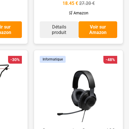
18.45 €
27.20 €
🛒 Amazon
ir sur
Détails
Voir sur
azon
produit
Amazon
-30%
Informatique
-48%