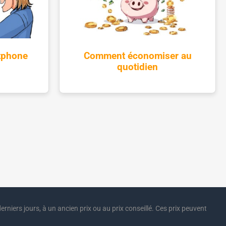
rtphone
Comment économiser au
quotidien
erniers jours, à un ancien prix ou au prix conseillé. Ces prix peuvent