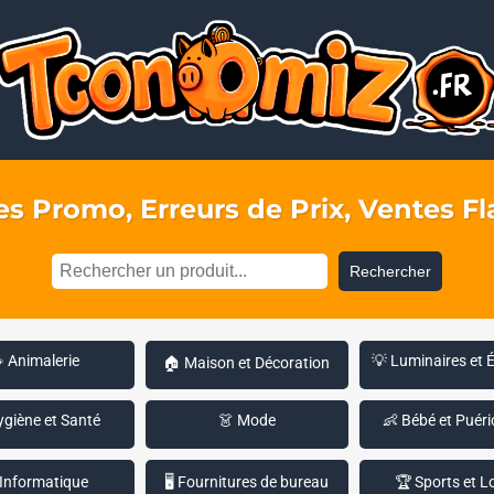
s Promo, Erreurs de Prix, Ventes Fla
Rechercher
 Animalerie
💡 Luminaires et 
🏠 Maison et Décoration
ygiène et Santé
👗 Mode
👶 Bébé et Puéri
 Informatique
🖥️ Fournitures de bureau
🏆 Sports et Lo