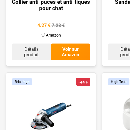
Collier anti-puces et anti-tiques
Sanda
pour chat
4.27 €
7.28 €
🛒 Amazon
Détails
Voir sur
Déta
produit
Amazon
prod
Bricolage
-44%
High-Tech