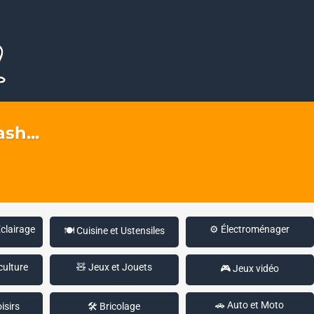
sh...
Éclairage
⚙️ Électroménager
🍽️ Cuisine et Ustensiles
culture
🧸 Jeux et Jouets
🎮 Jeux vidéo
🚗 Auto et Moto
isirs
🛠️ Bricolage