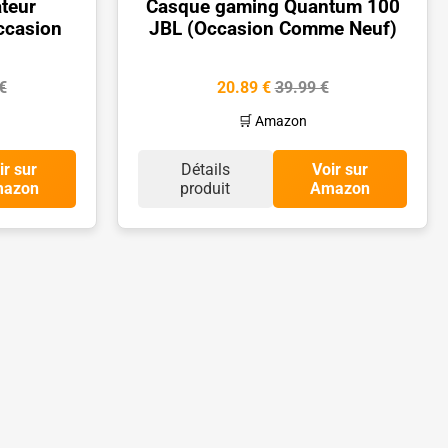
ateur
Casque gaming Quantum 100
Occasion
JBL (Occasion Comme Neuf)
€
20.89 €
39.99 €
🛒 Amazon
ir sur
Détails
Voir sur
azon
produit
Amazon