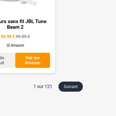
urs sans fil JBL Tune
Beam 2
59.90 €
99.99 €
🛒 Amazon
ils
Voir sur
uit
Amazon
1 sur 121
Suivant