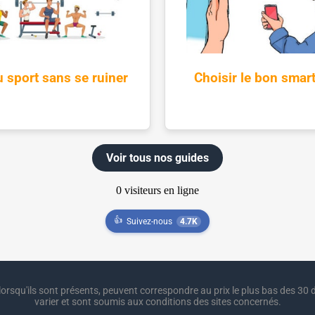
u sport sans se ruiner
Choisir le bon sma
Voir tous nos guides
👍
Suivez-nous
4.7K
lorsqu'ils sont présents, peuvent correspondre au prix le plus bas des 30 d
varier et sont soumis aux conditions des sites concernés.