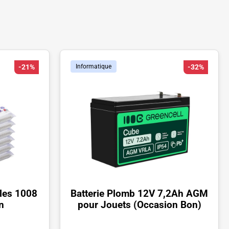
-21%
Informatique
-32%
bles 1008
Batterie Plomb 12V 7,2Ah AGM
n
pour Jouets (Occasion Bon)