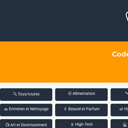
Code
🛒 Alimentation

🔍 Tous/toutes
🧽 Entretien et Nettoyage
💄 Beauté et Parfum
🌿 H
📱 High-Tech
📺 Art et Divertissement
💻