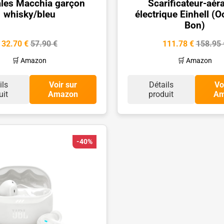
les Macchia garçon
Scarificateur-aér
whisky/bleu
électrique Einhell (
Bon)
32.70 €
57.90 €
111.78 €
158.95 
🛒 Amazon
🛒 Amazon
ils
Voir sur
Détails
Vo
uit
Amazon
produit
Am
-40%