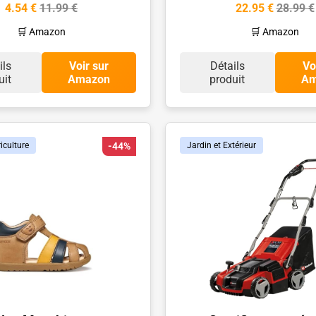
4.54 €
11.99 €
22.95 €
28.99 €
🛒 Amazon
🛒 Amazon
ils
Voir sur
Détails
Vo
uit
Amazon
produit
Am
iculture
-44%
Jardin et Extérieur