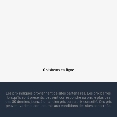
Les prix indiqués proviennent de sites partenaires. Les prix barrés,
lorsqu'ils sont présents, peuvent correspondre au prix le plus bas
des 30 derniers jours, à un ancien prix ou au prix conseillé. Ces prix
peuvent varier et sont soumis aux conditions des sites concernés.