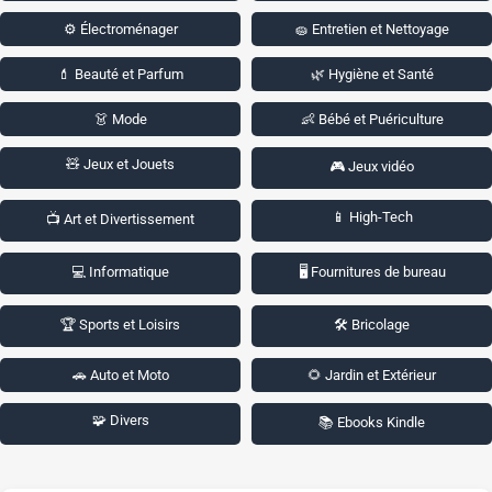
⚙️ Électroménager
🧽 Entretien et Nettoyage
💄 Beauté et Parfum
🌿 Hygiène et Santé
👗 Mode
👶 Bébé et Puériculture
🧸 Jeux et Jouets
🎮 Jeux vidéo
📱 High-Tech
📺 Art et Divertissement
💻 Informatique
🖥️ Fournitures de bureau
🏆 Sports et Loisirs
🛠️ Bricolage
🚗 Auto et Moto
🌻 Jardin et Extérieur
🧩 Divers
📚 Ebooks Kindle