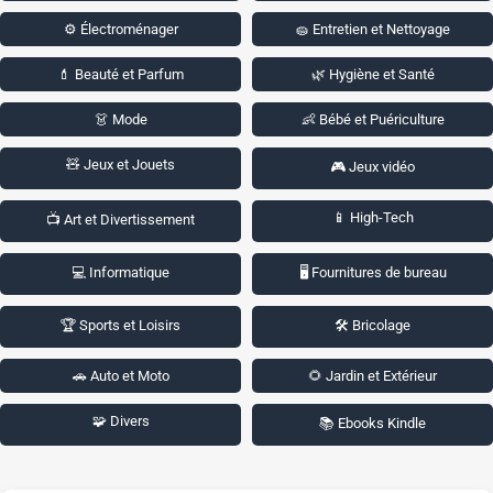
⚙️ Électroménager
🧽 Entretien et Nettoyage
💄 Beauté et Parfum
🌿 Hygiène et Santé
👗 Mode
👶 Bébé et Puériculture
🧸 Jeux et Jouets
🎮 Jeux vidéo
📱 High-Tech
📺 Art et Divertissement
💻 Informatique
🖥️ Fournitures de bureau
🏆 Sports et Loisirs
🛠️ Bricolage
🚗 Auto et Moto
🌻 Jardin et Extérieur
🧩 Divers
📚 Ebooks Kindle