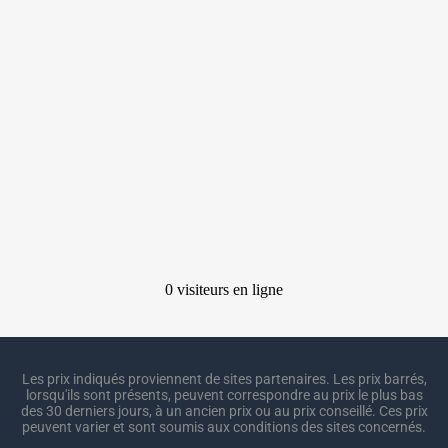
Les prix indiqués proviennent de sites partenaires. Les prix barrés,
lorsqu'ils sont présents, peuvent correspondre au prix le plus bas
des 30 derniers jours, à un ancien prix ou au prix conseillé. Ces prix
peuvent varier et sont soumis aux conditions des sites concernés.