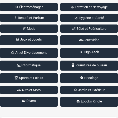
⚙️ Électroménager
🧽 Entretien et Nettoyage
💄 Beauté et Parfum
🌿 Hygiène et Santé
👗 Mode
👶 Bébé et Puériculture
🧸 Jeux et Jouets
🎮 Jeux vidéo
📱 High-Tech
📺 Art et Divertissement
💻 Informatique
🖥️ Fournitures de bureau
🏆 Sports et Loisirs
🛠️ Bricolage
🚗 Auto et Moto
🌻 Jardin et Extérieur
🧩 Divers
📚 Ebooks Kindle