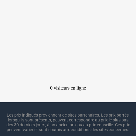
Les prix indiqués proviennent de sites partenaires. Les prix barrés,
lorsqu'ils sont présents, peuvent correspondre au prix le plus bas
des 30 derniers jours, à un ancien prix ou au prix conseillé. Ces prix
peuvent varier et sont soumis aux conditions des sites concernés.