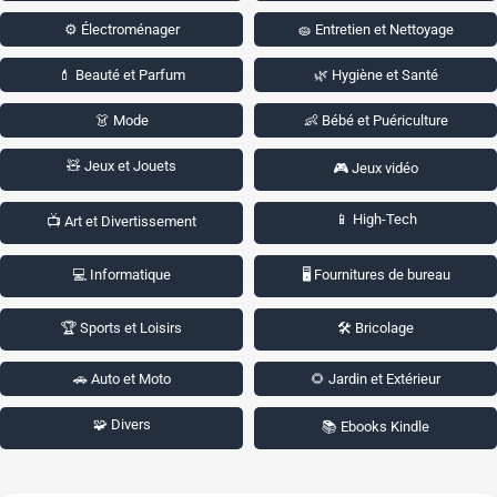
⚙️ Électroménager
🧽 Entretien et Nettoyage
💄 Beauté et Parfum
🌿 Hygiène et Santé
👗 Mode
👶 Bébé et Puériculture
🧸 Jeux et Jouets
🎮 Jeux vidéo
📱 High-Tech
📺 Art et Divertissement
💻 Informatique
🖥️ Fournitures de bureau
🏆 Sports et Loisirs
🛠️ Bricolage
🚗 Auto et Moto
🌻 Jardin et Extérieur
🧩 Divers
📚 Ebooks Kindle