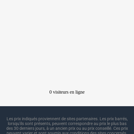
Les prix indiqués proviennent de sites partenaires. Les prix barrés,
lorsqu'ils sont présents, peuvent correspondre au prix le plus bas
des 30 derniers jours, à un ancien prix ou au prix conseillé. Ces prix
peuvent varier et sont soumis aux conditions des sites concernés.