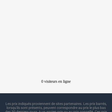
Les prix indiqués proviennent de sites partenaires. Les prix barrés,
lorsqu'ils sont présents, peuvent correspondre au prix le plus bas
des 30 derniers jours, à un ancien prix ou au prix conseillé. Ces prix