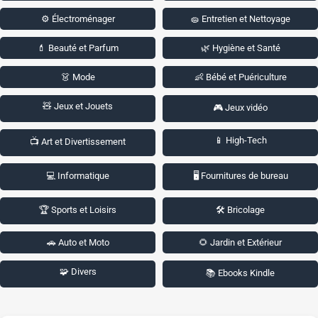
⚙️ Électroménager
🧽 Entretien et Nettoyage
💄 Beauté et Parfum
🌿 Hygiène et Santé
👗 Mode
👶 Bébé et Puériculture
🧸 Jeux et Jouets
🎮 Jeux vidéo
📱 High-Tech
📺 Art et Divertissement
💻 Informatique
🖥️ Fournitures de bureau
🏆 Sports et Loisirs
🛠️ Bricolage
🚗 Auto et Moto
🌻 Jardin et Extérieur
🧩 Divers
📚 Ebooks Kindle