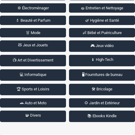
⚙️ Électroménager
🧽 Entretien et Nettoyage
💄 Beauté et Parfum
🌿 Hygiène et Santé
👗 Mode
👶 Bébé et Puériculture
🧸 Jeux et Jouets
🎮 Jeux vidéo
📱 High-Tech
📺 Art et Divertissement
💻 Informatique
🖥️ Fournitures de bureau
🏆 Sports et Loisirs
🛠️ Bricolage
🚗 Auto et Moto
🌻 Jardin et Extérieur
🧩 Divers
📚 Ebooks Kindle