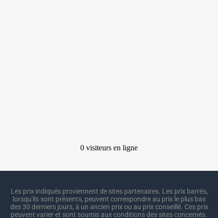
Les prix indiqués proviennent de sites partenaires. Les prix barrés,
lorsqu'ils sont présents, peuvent correspondre au prix le plus bas
des 30 derniers jours, à un ancien prix ou au prix conseillé. Ces prix
peuvent varier et sont soumis aux conditions des sites concernés.