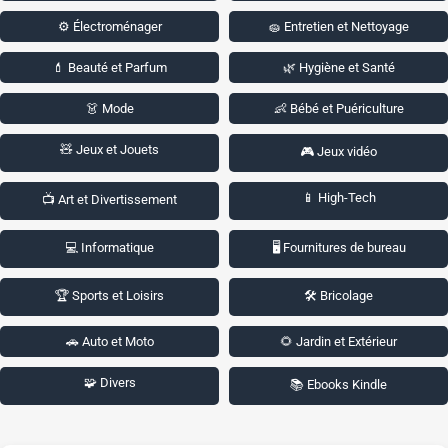
⚙️ Électroménager
🧽 Entretien et Nettoyage
💄 Beauté et Parfum
🌿 Hygiène et Santé
👗 Mode
👶 Bébé et Puériculture
🧸 Jeux et Jouets
🎮 Jeux vidéo
📱 High-Tech
📺 Art et Divertissement
💻 Informatique
🖥️ Fournitures de bureau
🏆 Sports et Loisirs
🛠️ Bricolage
🚗 Auto et Moto
🌻 Jardin et Extérieur
🧩 Divers
📚 Ebooks Kindle