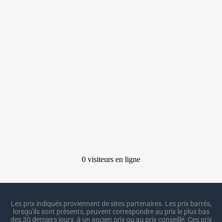
Les prix indiqués proviennent de sites partenaires. Les prix barrés,
lorsqu'ils sont présents, peuvent correspondre au prix le plus bas
des 30 derniers jours, à un ancien prix ou au prix conseillé. Ces prix