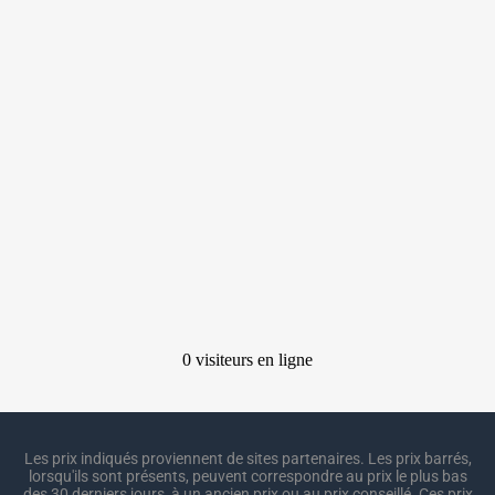
Les prix indiqués proviennent de sites partenaires. Les prix barrés,
lorsqu'ils sont présents, peuvent correspondre au prix le plus bas
des 30 derniers jours, à un ancien prix ou au prix conseillé. Ces prix