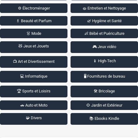
⚙️ Électroménager
🧽 Entretien et Nettoyage
💄 Beauté et Parfum
🌿 Hygiène et Santé
👗 Mode
👶 Bébé et Puériculture
🧸 Jeux et Jouets
🎮 Jeux vidéo
📱 High-Tech
📺 Art et Divertissement
💻 Informatique
🖥️ Fournitures de bureau
🏆 Sports et Loisirs
🛠️ Bricolage
🚗 Auto et Moto
🌻 Jardin et Extérieur
🧩 Divers
📚 Ebooks Kindle