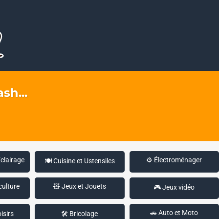
sh...
Éclairage
⚙️ Électroménager
🍽️ Cuisine et Ustensiles
culture
🧸 Jeux et Jouets
🎮 Jeux vidéo
🚗 Auto et Moto
isirs
🛠️ Bricolage