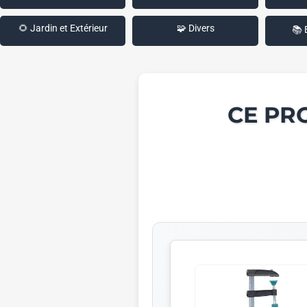
🌻 Jardin et Extérieur
🧩 Divers
📚 
CE PR