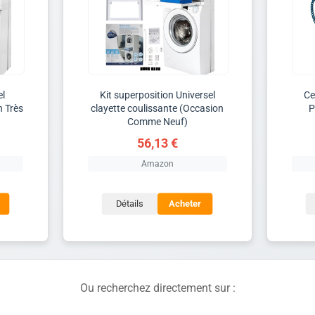
el
Kit superposition Universel
Ce
n Très
clayette coulissante (Occasion
P
Comme Neuf)
56,13 €
Amazon
Détails
Acheter
Ou recherchez directement sur :