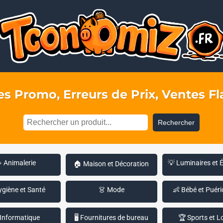
s Promo, Erreurs de Prix, Ventes Fla
Rechercher
 Animalerie
💡 Luminaires et 
🏠 Maison et Décoration
ygiène et Santé
👗 Mode
👶 Bébé et Puéri
 Informatique
🖥️ Fournitures de bureau
🏆 Sports et Lo