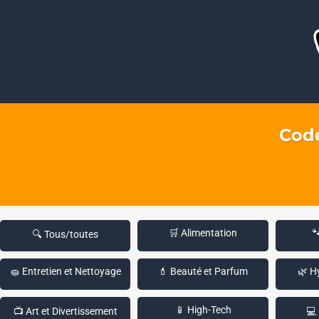
Code
🛒 Alimentation

🔍 Tous/toutes
🧽 Entretien et Nettoyage
💄 Beauté et Parfum
🌿 H
📱 High-Tech
📺 Art et Divertissement
💻