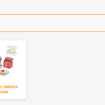
r réduire
rses