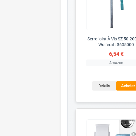
Serre-joint À Vis SZ 50-2
Wolfcraft 3605000
6,54 €
Amazon
Détails
Acheter