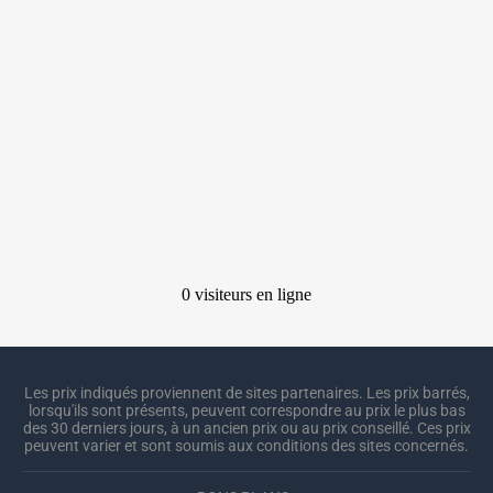
Les prix indiqués proviennent de sites partenaires. Les prix barrés,
lorsqu'ils sont présents, peuvent correspondre au prix le plus bas
des 30 derniers jours, à un ancien prix ou au prix conseillé. Ces prix
peuvent varier et sont soumis aux conditions des sites concernés.