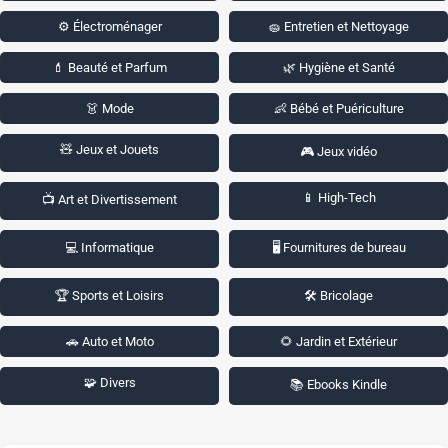
⚙️ Électroménager
🧽 Entretien et Nettoyage
💄 Beauté et Parfum
🌿 Hygiène et Santé
👗 Mode
👶 Bébé et Puériculture
🧸 Jeux et Jouets
🎮 Jeux vidéo
📱 High-Tech
📺 Art et Divertissement
💻 Informatique
🖥️ Fournitures de bureau
🏆 Sports et Loisirs
🛠️ Bricolage
🚗 Auto et Moto
🌻 Jardin et Extérieur
🧩 Divers
📚 Ebooks Kindle