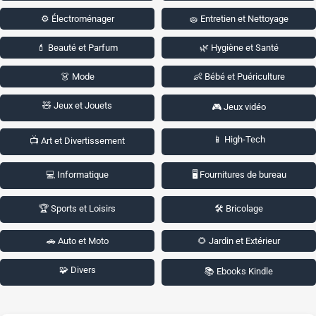
⚙️ Électroménager
🧽 Entretien et Nettoyage
💄 Beauté et Parfum
🌿 Hygiène et Santé
👗 Mode
👶 Bébé et Puériculture
🧸 Jeux et Jouets
🎮 Jeux vidéo
📱 High-Tech
📺 Art et Divertissement
💻 Informatique
🖥️ Fournitures de bureau
🏆 Sports et Loisirs
🛠️ Bricolage
🚗 Auto et Moto
🌻 Jardin et Extérieur
🧩 Divers
📚 Ebooks Kindle