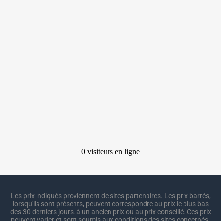
Les prix indiqués proviennent de sites partenaires. Les prix barrés,
lorsqu'ils sont présents, peuvent correspondre au prix le plus bas
des 30 derniers jours, à un ancien prix ou au prix conseillé. Ces prix
peuvent varier et sont soumis aux conditions des sites concernés.