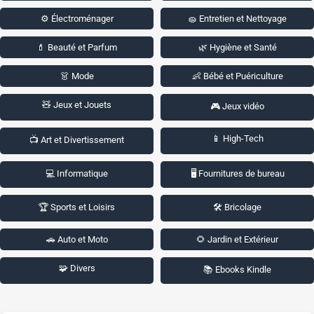
⚙️ Électroménager
🧽 Entretien et Nettoyage
💄 Beauté et Parfum
🌿 Hygiène et Santé
👗 Mode
👶 Bébé et Puériculture
🧸 Jeux et Jouets
🎮 Jeux vidéo
📱 High-Tech
📺 Art et Divertissement
💻 Informatique
🖥️ Fournitures de bureau
🏆 Sports et Loisirs
🛠️ Bricolage
🚗 Auto et Moto
🌻 Jardin et Extérieur
🧩 Divers
📚 Ebooks Kindle