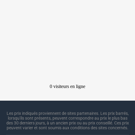
Les prix indiqués proviennent de sites partenaires. Les prix barrés,
lorsqu'ils sont présents, peuvent correspondre au prix le plus bas
des 30 derniers jours, à un ancien prix ou au prix conseillé. Ces prix
peuvent varier et sont soumis aux conditions des sites concernés.