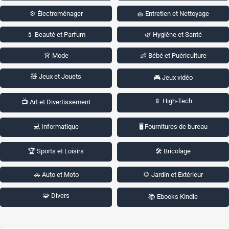
⚙️ Électroménager
🧽 Entretien et Nettoyage
💄 Beauté et Parfum
🌿 Hygiène et Santé
👗 Mode
👶 Bébé et Puériculture
🧸 Jeux et Jouets
🎮 Jeux vidéo
📱 High-Tech
📺 Art et Divertissement
💻 Informatique
🖥️ Fournitures de bureau
🏆 Sports et Loisirs
🛠️ Bricolage
🚗 Auto et Moto
🌻 Jardin et Extérieur
🧩 Divers
📚 Ebooks Kindle