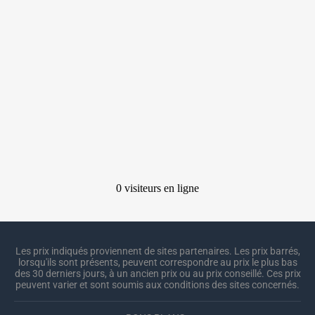
Les prix indiqués proviennent de sites partenaires. Les prix barrés,
lorsqu'ils sont présents, peuvent correspondre au prix le plus bas
des 30 derniers jours, à un ancien prix ou au prix conseillé. Ces prix
peuvent varier et sont soumis aux conditions des sites concernés.