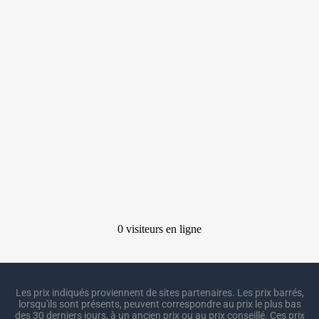
Les prix indiqués proviennent de sites partenaires. Les prix barrés,
lorsqu'ils sont présents, peuvent correspondre au prix le plus bas
des 30 derniers jours, à un ancien prix ou au prix conseillé. Ces prix