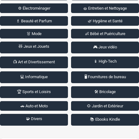
⚙️ Électroménager
🧽 Entretien et Nettoyage
💄 Beauté et Parfum
🌿 Hygiène et Santé
👗 Mode
👶 Bébé et Puériculture
🧸 Jeux et Jouets
🎮 Jeux vidéo
📱 High-Tech
📺 Art et Divertissement
💻 Informatique
🖥️ Fournitures de bureau
🏆 Sports et Loisirs
🛠️ Bricolage
🚗 Auto et Moto
🌻 Jardin et Extérieur
🧩 Divers
📚 Ebooks Kindle