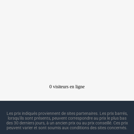
Les prix indiqués proviennent de sites partenaires. Les prix barrés,
lorsqu'ils sont présents, peuvent correspondre au prix le plus bas
des 30 derniers jours, à un ancien prix ou au prix conseillé. Ces prix
peuvent varier et sont soumis aux conditions des sites concernés.