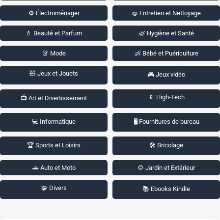
⚙️ Électroménager
🧽 Entretien et Nettoyage
💄 Beauté et Parfum
🌿 Hygiène et Santé
👗 Mode
👶 Bébé et Puériculture
🧸 Jeux et Jouets
🎮 Jeux vidéo
📱 High-Tech
📺 Art et Divertissement
💻 Informatique
🖥️ Fournitures de bureau
🏆 Sports et Loisirs
🛠️ Bricolage
🚗 Auto et Moto
🌻 Jardin et Extérieur
🧩 Divers
📚 Ebooks Kindle