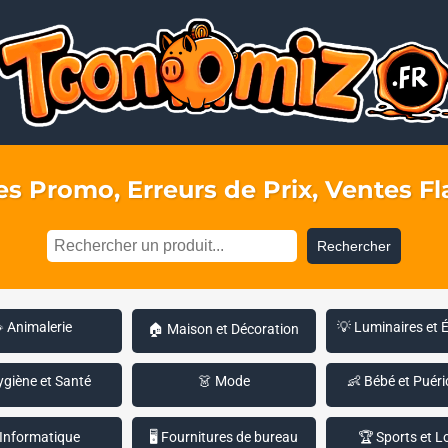
s Promo, Erreurs de Prix, Ventes Fla
Rechercher
 Animalerie
💡 Luminaires et 
🏠 Maison et Décoration
ygiène et Santé
👗 Mode
👶 Bébé et Puéri
 Informatique
🖥️ Fournitures de bureau
🏆 Sports et Lo