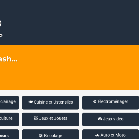
sh...
Éclairage
⚙️ Électroménager
🍽️ Cuisine et Ustensiles
culture
🧸 Jeux et Jouets
🎮 Jeux vidéo
🚗 Auto et Moto
isirs
🛠️ Bricolage