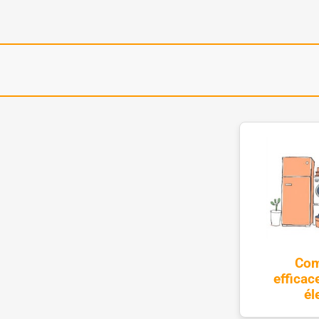
Com
efficac
él