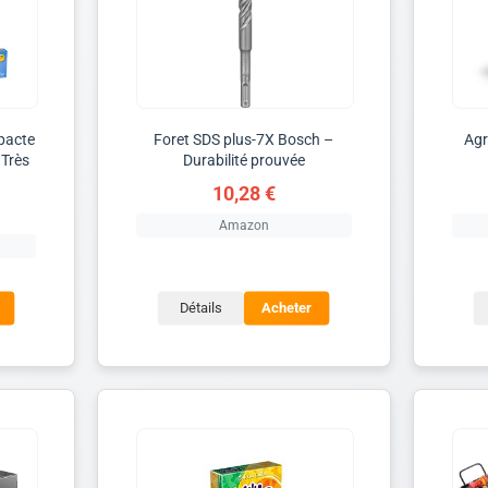
pacte
Foret SDS plus-7X Bosch –
Agr
Très
Durabilité prouvée
10,28 €
Amazon
Détails
Acheter