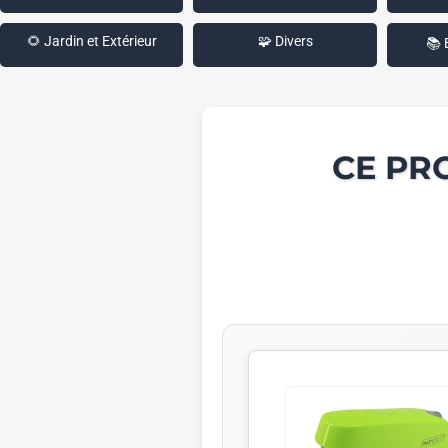
🌻 Jardin et Extérieur
🧩 Divers
📚 
CE PR