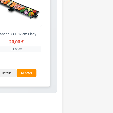
lancha XXL 87 cm Elsay
20,00 €
E.Leclerc
Détails
Acheter