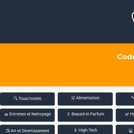
Code
🛒 Alimentation

🔍 Tous/toutes
🧽 Entretien et Nettoyage
💄 Beauté et Parfum
🌿 H
📱 High-Tech
📺 Art et Divertissement
💻