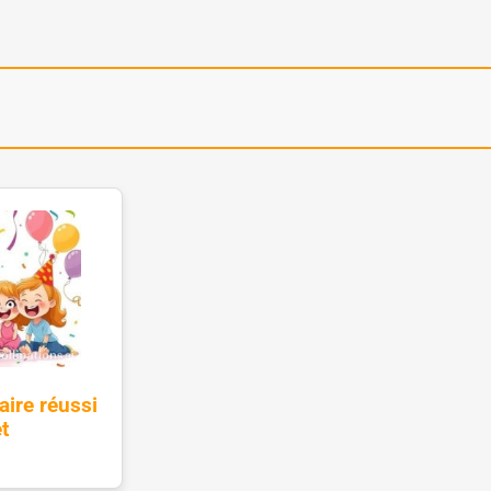
aire réussi
t