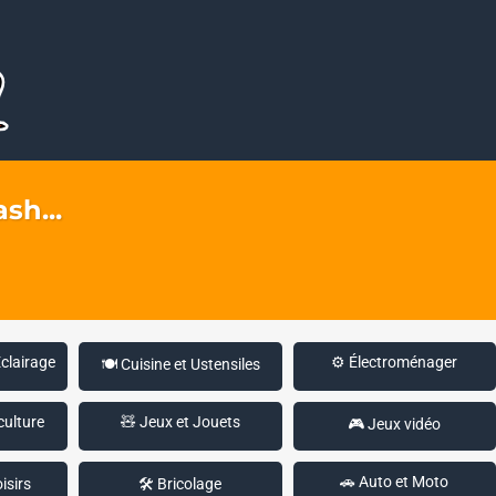
sh...
Éclairage
⚙️ Électroménager
🍽️ Cuisine et Ustensiles
culture
🧸 Jeux et Jouets
🎮 Jeux vidéo
🚗 Auto et Moto
isirs
🛠️ Bricolage