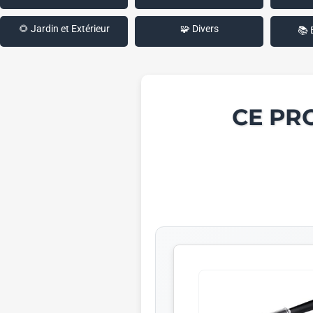
🌻 Jardin et Extérieur
🧩 Divers
📚 
CE PR