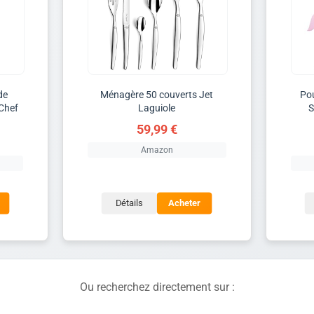
de
Ménagère 50 couverts Jet
Pou
rChef
Laguiole
S
59,99 €
Amazon
Détails
Acheter
Ou recherchez directement sur :