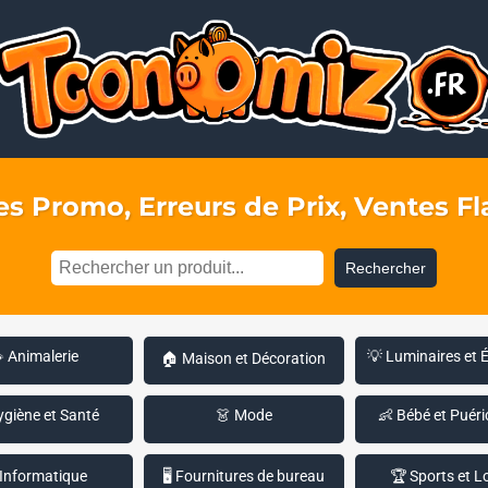
s Promo, Erreurs de Prix, Ventes Fla
Rechercher
 Animalerie
💡 Luminaires et 
🏠 Maison et Décoration
ygiène et Santé
👗 Mode
👶 Bébé et Puéri
 Informatique
🖥️ Fournitures de bureau
🏆 Sports et Lo