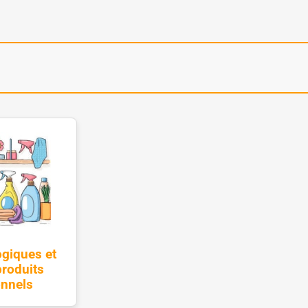
ogiques et
roduits
onnels