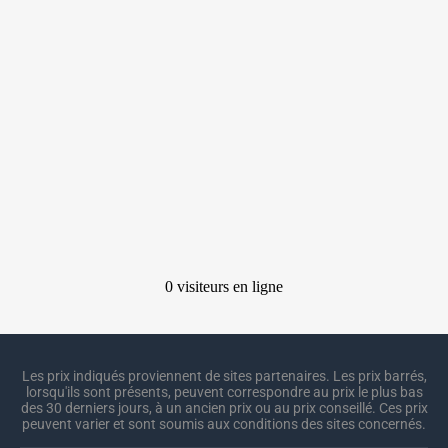
Les prix indiqués proviennent de sites partenaires. Les prix barrés,
lorsqu'ils sont présents, peuvent correspondre au prix le plus bas
des 30 derniers jours, à un ancien prix ou au prix conseillé. Ces prix
peuvent varier et sont soumis aux conditions des sites concernés.