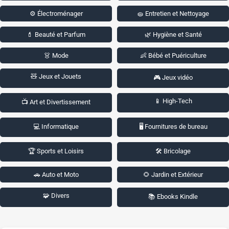
⚙️ Électroménager
🧽 Entretien et Nettoyage
💄 Beauté et Parfum
🌿 Hygiène et Santé
👗 Mode
👶 Bébé et Puériculture
🧸 Jeux et Jouets
🎮 Jeux vidéo
📱 High-Tech
📺 Art et Divertissement
💻 Informatique
🖥️ Fournitures de bureau
🏆 Sports et Loisirs
🛠️ Bricolage
🚗 Auto et Moto
🌻 Jardin et Extérieur
🧩 Divers
📚 Ebooks Kindle