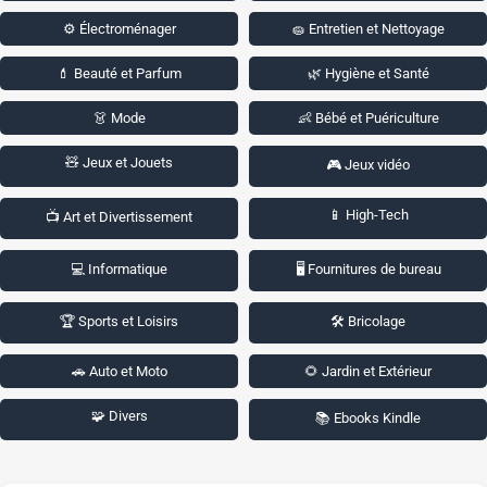
⚙️ Électroménager
🧽 Entretien et Nettoyage
💄 Beauté et Parfum
🌿 Hygiène et Santé
👗 Mode
👶 Bébé et Puériculture
🧸 Jeux et Jouets
🎮 Jeux vidéo
📱 High-Tech
📺 Art et Divertissement
💻 Informatique
🖥️ Fournitures de bureau
🏆 Sports et Loisirs
🛠️ Bricolage
🚗 Auto et Moto
🌻 Jardin et Extérieur
🧩 Divers
📚 Ebooks Kindle