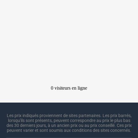
Les prix indiqués proviennent de sites partenaires. Les prix barrés,
lorsqu'ils sont présents, peuvent correspondre au prix le plus bas
des 30 derniers jours, à un ancien prix ou au prix conseillé. Ces prix
peuvent varier et sont soumis aux conditions des sites concernés.