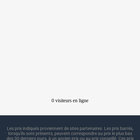
Les prix indiqués proviennent de sites partenaires. Les prix barrés,
lorsqu'ils sont présents, peuvent correspondre au prix le plus bas
des 30 derniers jours, à un ancien prix ou au prix conseillé. Ces prix