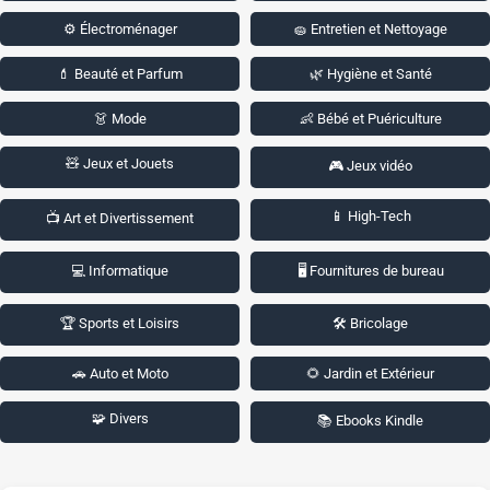
⚙️ Électroménager
🧽 Entretien et Nettoyage
💄 Beauté et Parfum
🌿 Hygiène et Santé
👗 Mode
👶 Bébé et Puériculture
🧸 Jeux et Jouets
🎮 Jeux vidéo
📱 High-Tech
📺 Art et Divertissement
💻 Informatique
🖥️ Fournitures de bureau
🏆 Sports et Loisirs
🛠️ Bricolage
🚗 Auto et Moto
🌻 Jardin et Extérieur
🧩 Divers
📚 Ebooks Kindle