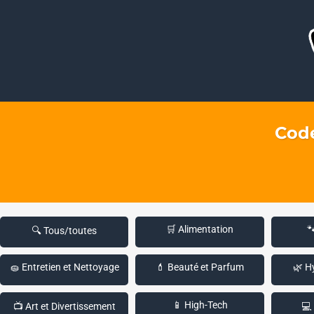
Code
🛒 Alimentation

🔍 Tous/toutes
🧽 Entretien et Nettoyage
💄 Beauté et Parfum
🌿 H
📱 High-Tech
📺 Art et Divertissement
💻