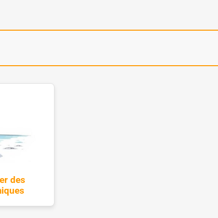
er des
iques