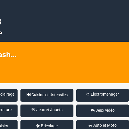
sh...
Éclairage
⚙️ Électroménager
🍽️ Cuisine et Ustensiles
culture
🧸 Jeux et Jouets
🎮 Jeux vidéo
🚗 Auto et Moto
isirs
🛠️ Bricolage