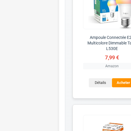
Ampoule Connectée E
Multicolore Dimmable T
L530E
7,99 €
Amazon
Détails
Acheter