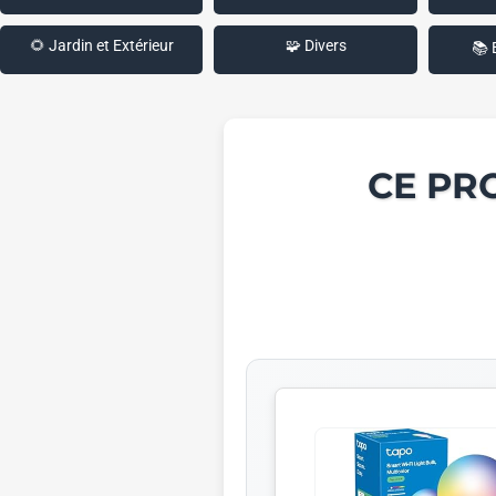
🌻 Jardin et Extérieur
🧩 Divers
📚 
CE PR