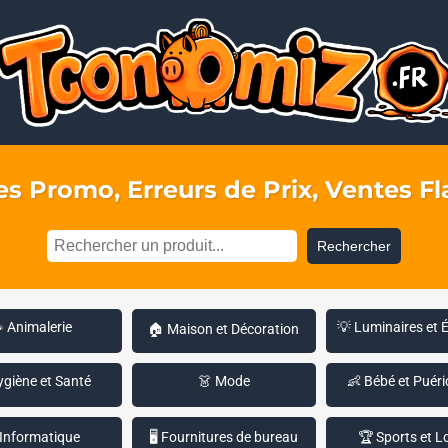
s Promo, Erreurs de Prix, Ventes Fla
Rechercher
 Animalerie
💡 Luminaires et 
🏠 Maison et Décoration
ygiène et Santé
👗 Mode
👶 Bébé et Puéri
 Informatique
🖥️ Fournitures de bureau
🏆 Sports et Lo