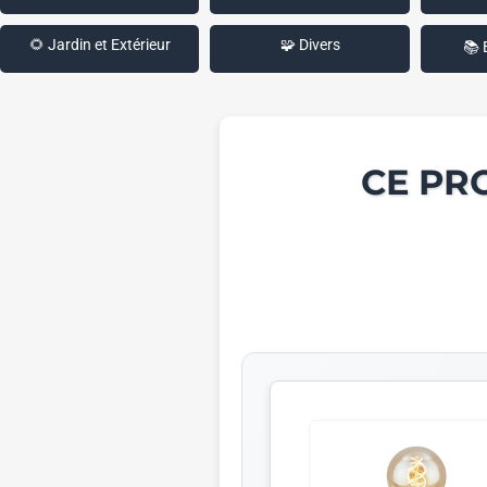
🌻 Jardin et Extérieur
🧩 Divers
📚 
CE PR