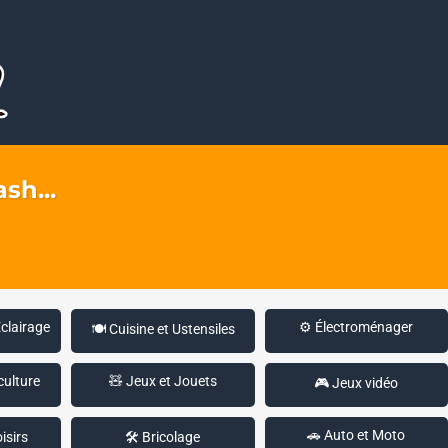
sh...
Éclairage
⚙️ Électroménager
🍽️ Cuisine et Ustensiles
culture
🧸 Jeux et Jouets
🎮 Jeux vidéo
🚗 Auto et Moto
isirs
🛠️ Bricolage