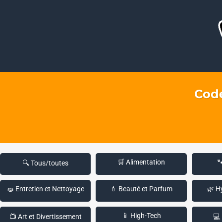
Code
🛒 Alimentation

🔍 Tous/toutes
🧽 Entretien et Nettoyage
💄 Beauté et Parfum
🌿 H
📱 High-Tech
📺 Art et Divertissement
💻