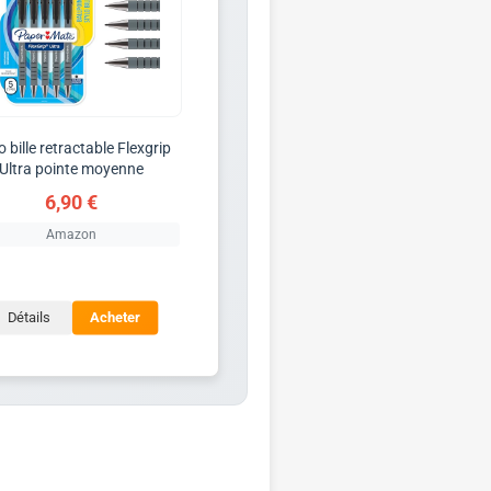
o bille retractable Flexgrip
Ultra pointe moyenne
6,90 €
Amazon
Détails
Acheter