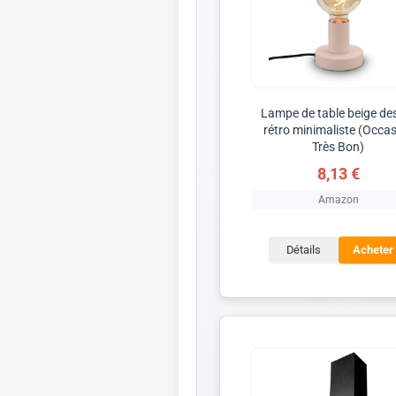
Lampe de table beige de
rétro minimaliste (Occa
Très Bon)
8,13 €
Amazon
Détails
Acheter