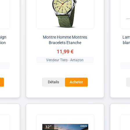
sign
Montre Homme Montres
Lam
sion
Bracelets Etanche
bla
11,99 €
Vendeur Tiers - Amazon
Détails
Acheter