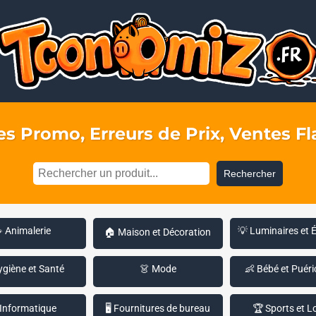
s Promo, Erreurs de Prix, Ventes Fla
Rechercher
 Animalerie
💡 Luminaires et 
🏠 Maison et Décoration
ygiène et Santé
👗 Mode
👶 Bébé et Puéri
 Informatique
🖥️ Fournitures de bureau
🏆 Sports et Lo