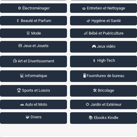
⚙️ Électroménager
🧽 Entretien et Nettoyage
💄 Beauté et Parfum
🌿 Hygiène et Santé
👗 Mode
👶 Bébé et Puériculture
🧸 Jeux et Jouets
🎮 Jeux vidéo
📱 High-Tech
📺 Art et Divertissement
💻 Informatique
🖥️ Fournitures de bureau
🏆 Sports et Loisirs
🛠️ Bricolage
🚗 Auto et Moto
🌻 Jardin et Extérieur
🧩 Divers
📚 Ebooks Kindle