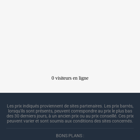
Les prix indiqués proviennent de sites partenaires. Les prix barrés,
lorsqu'ils sont présents, peuvent correspondre au prix le plus bas
des 30 derniers jours, à un ancien prix ou au prix conseillé. Ces prix
peuvent varier et sont soumis aux conditions des sites concernés.
BONS PLANS :