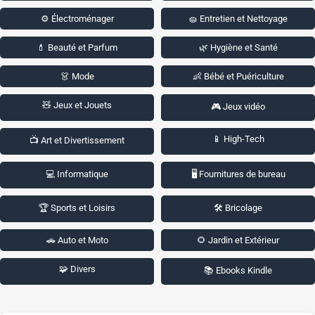
⚙️ Électroménager
🧽 Entretien et Nettoyage
💄 Beauté et Parfum
🌿 Hygiène et Santé
👗 Mode
👶 Bébé et Puériculture
🧸 Jeux et Jouets
🎮 Jeux vidéo
📱 High-Tech
📺 Art et Divertissement
💻 Informatique
🖥️ Fournitures de bureau
🏆 Sports et Loisirs
🛠️ Bricolage
🚗 Auto et Moto
🌻 Jardin et Extérieur
🧩 Divers
📚 Ebooks Kindle