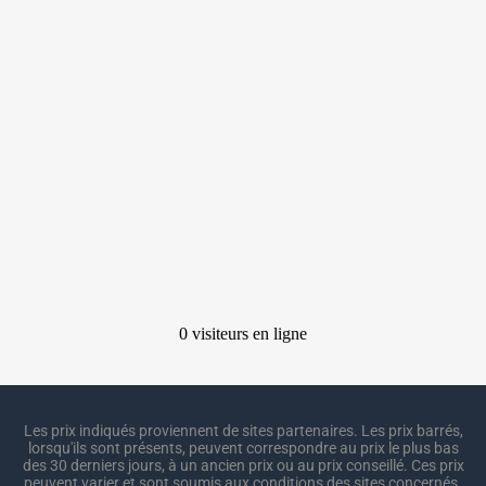
Les prix indiqués proviennent de sites partenaires. Les prix barrés,
lorsqu'ils sont présents, peuvent correspondre au prix le plus bas
des 30 derniers jours, à un ancien prix ou au prix conseillé. Ces prix
peuvent varier et sont soumis aux conditions des sites concernés.