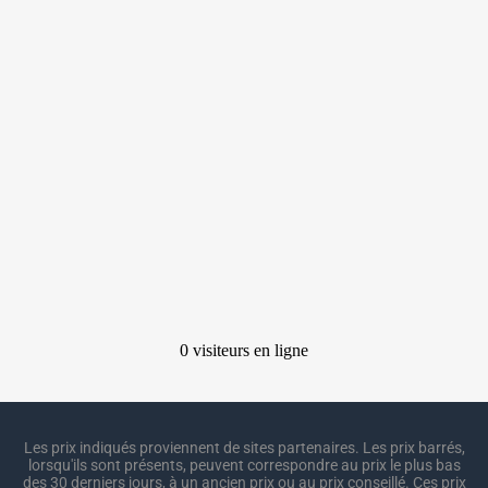
Les prix indiqués proviennent de sites partenaires. Les prix barrés,
lorsqu'ils sont présents, peuvent correspondre au prix le plus bas
des 30 derniers jours, à un ancien prix ou au prix conseillé. Ces prix