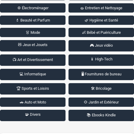
⚙️ Électroménager
🧽 Entretien et Nettoyage
💄 Beauté et Parfum
🌿 Hygiène et Santé
👗 Mode
👶 Bébé et Puériculture
🧸 Jeux et Jouets
🎮 Jeux vidéo
📱 High-Tech
📺 Art et Divertissement
💻 Informatique
🖥️ Fournitures de bureau
🏆 Sports et Loisirs
🛠️ Bricolage
🚗 Auto et Moto
🌻 Jardin et Extérieur
🧩 Divers
📚 Ebooks Kindle