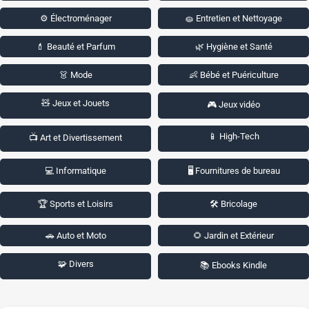
⚙️ Électroménager
🧽 Entretien et Nettoyage
💄 Beauté et Parfum
🌿 Hygiène et Santé
👗 Mode
👶 Bébé et Puériculture
🧸 Jeux et Jouets
🎮 Jeux vidéo
📱 High-Tech
📺 Art et Divertissement
💻 Informatique
🖥️ Fournitures de bureau
🏆 Sports et Loisirs
🛠️ Bricolage
🚗 Auto et Moto
🌻 Jardin et Extérieur
🧩 Divers
📚 Ebooks Kindle