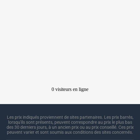
Les prix indiqués proviennent de sites partenaires. Les prix barrés,
lorsqu'ils sont présents, peuvent correspondre au prix le plus bas
des 30 derniers jours, à un ancien prix ou au prix conseillé. Ces prix
peuvent varier et sont soumis aux conditions des sites concernés.