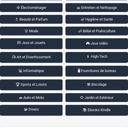
⚙️ Électroménager
🧽 Entretien et Nettoyage
💄 Beauté et Parfum
🌿 Hygiène et Santé
👗 Mode
👶 Bébé et Puériculture
🧸 Jeux et Jouets
🎮 Jeux vidéo
📱 High-Tech
📺 Art et Divertissement
💻 Informatique
🖥️ Fournitures de bureau
🏆 Sports et Loisirs
🛠️ Bricolage
🚗 Auto et Moto
🌻 Jardin et Extérieur
🧩 Divers
📚 Ebooks Kindle