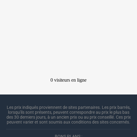
Les prix indiqués proviennent de sites partenaires. Les prix barrés,
lorsqu'ils sont présents, peuvent correspondre au prix le plus bas
des 30 derniers jours, à un ancien prix ou au prix conseillé. Ces prix
peuvent varier et sont soumis aux conditions des sites concernés.
BONS PLANS :