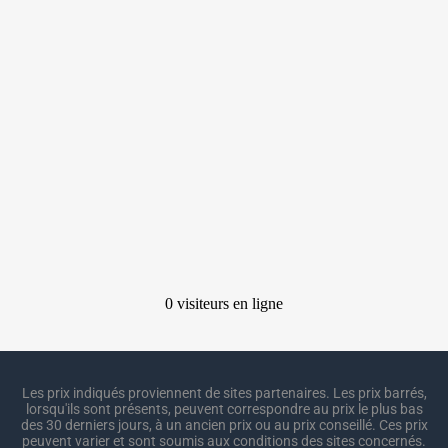
Les prix indiqués proviennent de sites partenaires. Les prix barrés,
lorsqu'ils sont présents, peuvent correspondre au prix le plus bas
des 30 derniers jours, à un ancien prix ou au prix conseillé. Ces prix
peuvent varier et sont soumis aux conditions des sites concernés.