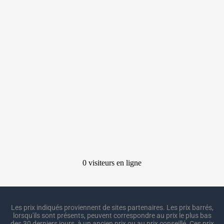
Les prix indiqués proviennent de sites partenaires. Les prix barrés,
lorsqu'ils sont présents, peuvent correspondre au prix le plus bas
des 30 derniers jours, à un ancien prix ou au prix conseillé. Ces prix