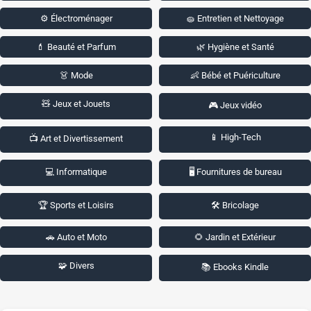
⚙️ Électroménager
🧽 Entretien et Nettoyage
💄 Beauté et Parfum
🌿 Hygiène et Santé
👗 Mode
👶 Bébé et Puériculture
🧸 Jeux et Jouets
🎮 Jeux vidéo
📱 High-Tech
📺 Art et Divertissement
💻 Informatique
🖥️ Fournitures de bureau
🏆 Sports et Loisirs
🛠️ Bricolage
🚗 Auto et Moto
🌻 Jardin et Extérieur
🧩 Divers
📚 Ebooks Kindle