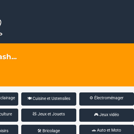
sh...
Éclairage
⚙️ Électroménager
🍽️ Cuisine et Ustensiles
culture
🧸 Jeux et Jouets
🎮 Jeux vidéo
🚗 Auto et Moto
isirs
🛠️ Bricolage