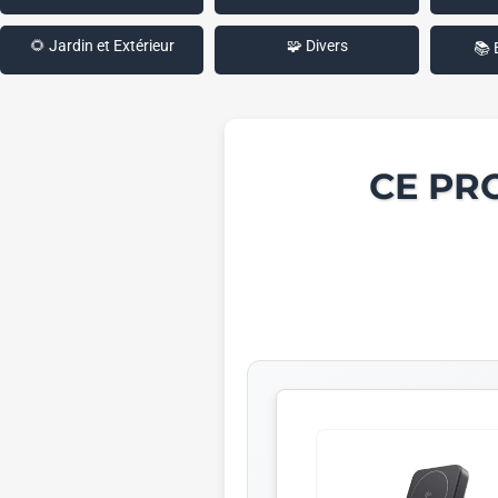
🌻 Jardin et Extérieur
🧩 Divers
📚 
CE PR