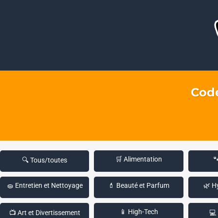
Code
🛒 Alimentation

🔍 Tous/toutes
🧽 Entretien et Nettoyage
💄 Beauté et Parfum
🌿 H
📱 High-Tech
📺 Art et Divertissement
💻