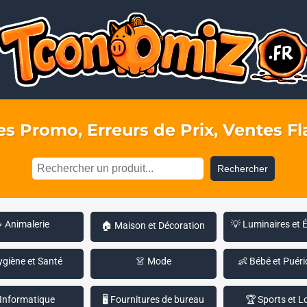
s Promo, Erreurs de Prix, Ventes Fla
Rechercher
 Animalerie
💡 Luminaires et 
🏠 Maison et Décoration
ygiène et Santé
👗 Mode
👶 Bébé et Puéri
 Informatique
🖥️ Fournitures de bureau
🏆 Sports et Lo