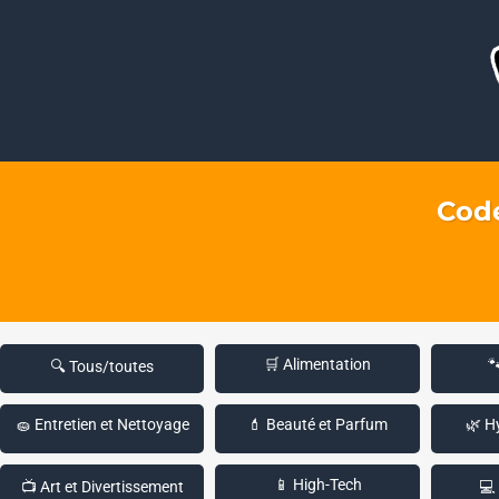
Code
🛒 Alimentation

🔍 Tous/toutes
🧽 Entretien et Nettoyage
💄 Beauté et Parfum
🌿 H
📱 High-Tech
📺 Art et Divertissement
💻