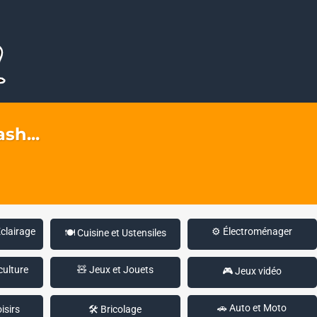
sh...
Éclairage
⚙️ Électroménager
🍽️ Cuisine et Ustensiles
culture
🧸 Jeux et Jouets
🎮 Jeux vidéo
🚗 Auto et Moto
isirs
🛠️ Bricolage