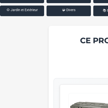
🌻 Jardin et Extérieur
🧩 Divers
📚 
CE PR