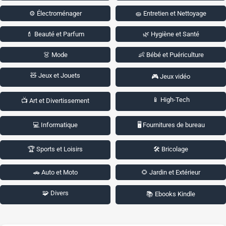
⚙️ Électroménager
🧽 Entretien et Nettoyage
💄 Beauté et Parfum
🌿 Hygiène et Santé
👗 Mode
👶 Bébé et Puériculture
🧸 Jeux et Jouets
🎮 Jeux vidéo
📱 High-Tech
📺 Art et Divertissement
💻 Informatique
🖥️ Fournitures de bureau
🏆 Sports et Loisirs
🛠️ Bricolage
🚗 Auto et Moto
🌻 Jardin et Extérieur
🧩 Divers
📚 Ebooks Kindle