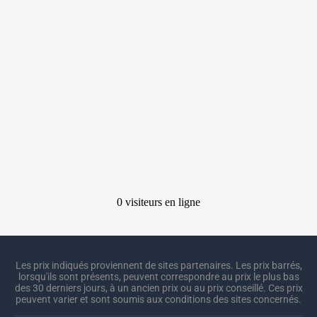
Les prix indiqués proviennent de sites partenaires. Les prix barrés,
lorsqu'ils sont présents, peuvent correspondre au prix le plus bas
des 30 derniers jours, à un ancien prix ou au prix conseillé. Ces prix
peuvent varier et sont soumis aux conditions des sites concernés.