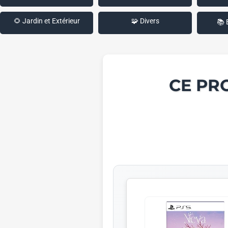
🌻 Jardin et Extérieur
🧩 Divers
📚 
CE PR