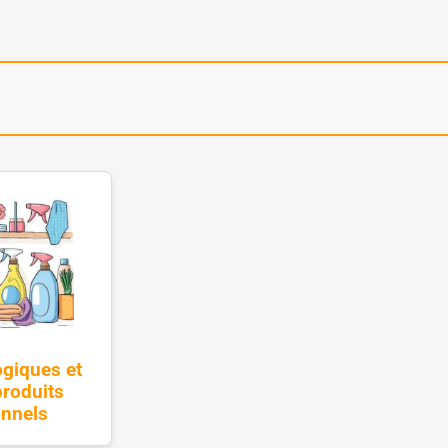
ogiques et
roduits
onnels