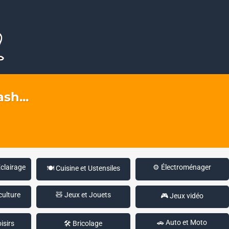
sh...
Éclairage
⚙️ Électroménager
🍽️ Cuisine et Ustensiles
culture
🧸 Jeux et Jouets
🎮 Jeux vidéo
🚗 Auto et Moto
isirs
🛠️ Bricolage