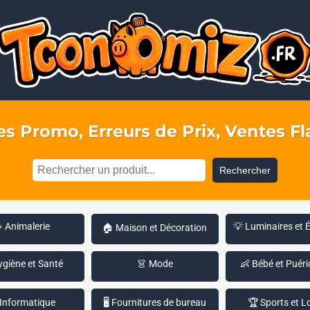
s Promo, Erreurs de Prix, Ventes Fla
Rechercher
 Animalerie
💡 Luminaires et 
🏠 Maison et Décoration
ygiène et Santé
👗 Mode
👶 Bébé et Puéri
 Informatique
🖥️ Fournitures de bureau
🏆 Sports et Lo