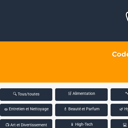
Code
🛒 Alimentation

🔍 Tous/toutes
🧽 Entretien et Nettoyage
💄 Beauté et Parfum
🌿 H
📱 High-Tech
📺 Art et Divertissement
💻