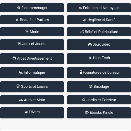
⚙️ Électroménager
🧽 Entretien et Nettoyage
💄 Beauté et Parfum
🌿 Hygiène et Santé
👗 Mode
👶 Bébé et Puériculture
🧸 Jeux et Jouets
🎮 Jeux vidéo
📱 High-Tech
📺 Art et Divertissement
💻 Informatique
🖥️ Fournitures de bureau
🏆 Sports et Loisirs
🛠️ Bricolage
🚗 Auto et Moto
🌻 Jardin et Extérieur
🧩 Divers
📚 Ebooks Kindle