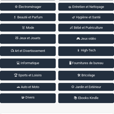
⚙️ Électroménager
🧽 Entretien et Nettoyage
💄 Beauté et Parfum
🌿 Hygiène et Santé
👗 Mode
👶 Bébé et Puériculture
🧸 Jeux et Jouets
🎮 Jeux vidéo
📱 High-Tech
📺 Art et Divertissement
💻 Informatique
🖥️ Fournitures de bureau
🏆 Sports et Loisirs
🛠️ Bricolage
🚗 Auto et Moto
🌻 Jardin et Extérieur
🧩 Divers
📚 Ebooks Kindle