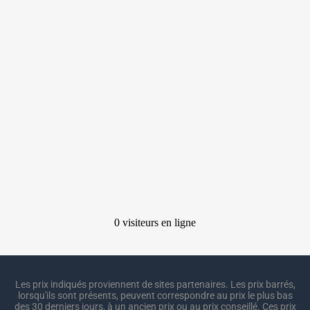
Les prix indiqués proviennent de sites partenaires. Les prix barrés,
lorsqu'ils sont présents, peuvent correspondre au prix le plus bas
des 30 derniers jours, à un ancien prix ou au prix conseillé. Ces prix