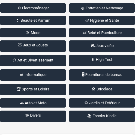
⚙️ Électroménager
🧽 Entretien et Nettoyage
💄 Beauté et Parfum
🌿 Hygiène et Santé
👗 Mode
👶 Bébé et Puériculture
🧸 Jeux et Jouets
🎮 Jeux vidéo
📱 High-Tech
📺 Art et Divertissement
💻 Informatique
🖥️ Fournitures de bureau
🏆 Sports et Loisirs
🛠️ Bricolage
🚗 Auto et Moto
🌻 Jardin et Extérieur
🧩 Divers
📚 Ebooks Kindle