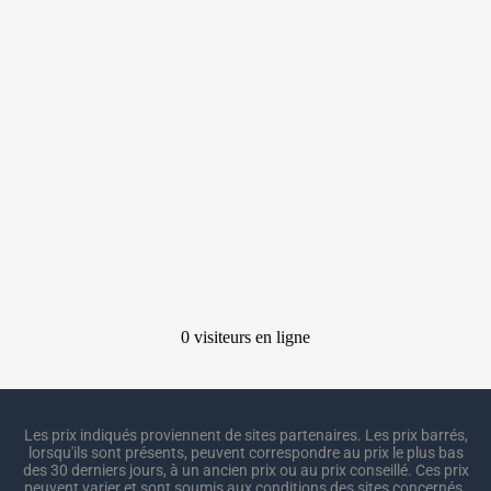
Les prix indiqués proviennent de sites partenaires. Les prix barrés,
lorsqu'ils sont présents, peuvent correspondre au prix le plus bas
des 30 derniers jours, à un ancien prix ou au prix conseillé. Ces prix
peuvent varier et sont soumis aux conditions des sites concernés.