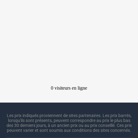
Les prix indiqués proviennent de sites partenaires. Les prix barrés,
lorsqu'ils sont présents, peuvent correspondre au prix le plus bas
des 30 derniers jours, à un ancien prix ou au prix conseillé. Ces prix
peuvent varier et sont soumis aux conditions des sites concernés.