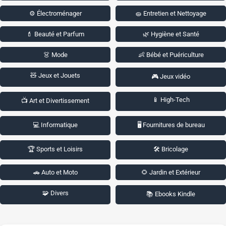
⚙️ Électroménager
🧽 Entretien et Nettoyage
💄 Beauté et Parfum
🌿 Hygiène et Santé
👗 Mode
👶 Bébé et Puériculture
🧸 Jeux et Jouets
🎮 Jeux vidéo
📱 High-Tech
📺 Art et Divertissement
💻 Informatique
🖥️ Fournitures de bureau
🏆 Sports et Loisirs
🛠️ Bricolage
🚗 Auto et Moto
🌻 Jardin et Extérieur
🧩 Divers
📚 Ebooks Kindle