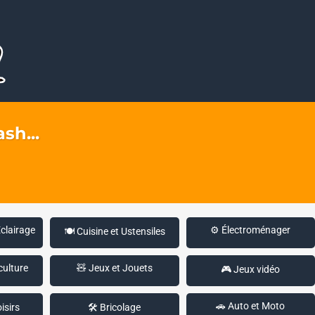
sh...
Éclairage
⚙️ Électroménager
🍽️ Cuisine et Ustensiles
culture
🧸 Jeux et Jouets
🎮 Jeux vidéo
🚗 Auto et Moto
isirs
🛠️ Bricolage