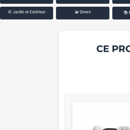
🌻 Jardin et Extérieur
🧩 Divers
📚 
CE PR