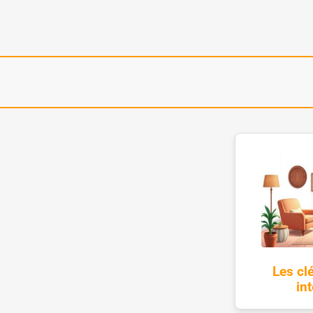
Les cl
in