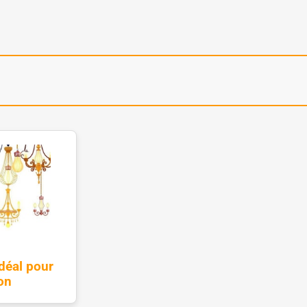
idéal pour
on