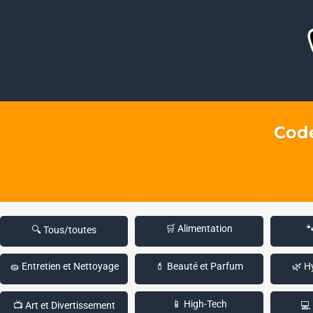
Code
🛒 Alimentation

🔍 Tous/toutes
🧽 Entretien et Nettoyage
💄 Beauté et Parfum
🌿 H
📱 High-Tech
📺 Art et Divertissement
💻