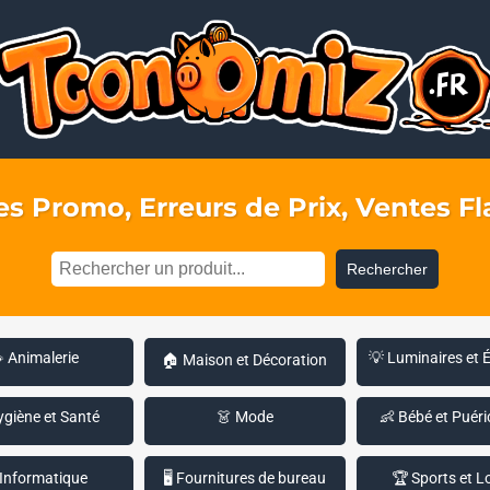
s Promo, Erreurs de Prix, Ventes Fla
Rechercher
 Animalerie
💡 Luminaires et 
🏠 Maison et Décoration
ygiène et Santé
👗 Mode
👶 Bébé et Puéri
 Informatique
🖥️ Fournitures de bureau
🏆 Sports et Lo