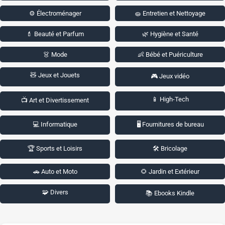
⚙️ Électroménager
🧽 Entretien et Nettoyage
💄 Beauté et Parfum
🌿 Hygiène et Santé
👗 Mode
👶 Bébé et Puériculture
🧸 Jeux et Jouets
🎮 Jeux vidéo
📱 High-Tech
📺 Art et Divertissement
💻 Informatique
🖥️ Fournitures de bureau
🏆 Sports et Loisirs
🛠️ Bricolage
🚗 Auto et Moto
🌻 Jardin et Extérieur
🧩 Divers
📚 Ebooks Kindle