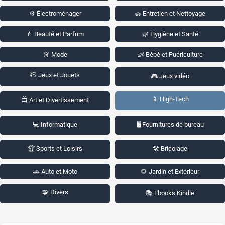
⚙️ Électroménager
🧽 Entretien et Nettoyage
💄 Beauté et Parfum
🌿 Hygiène et Santé
👗 Mode
👶 Bébé et Puériculture
🧸 Jeux et Jouets
🎮 Jeux vidéo
📱 High-Tech
📺 Art et Divertissement
💻 Informatique
🖥️ Fournitures de bureau
🏆 Sports et Loisirs
🛠️ Bricolage
🚗 Auto et Moto
🌻 Jardin et Extérieur
🧩 Divers
📚 Ebooks Kindle