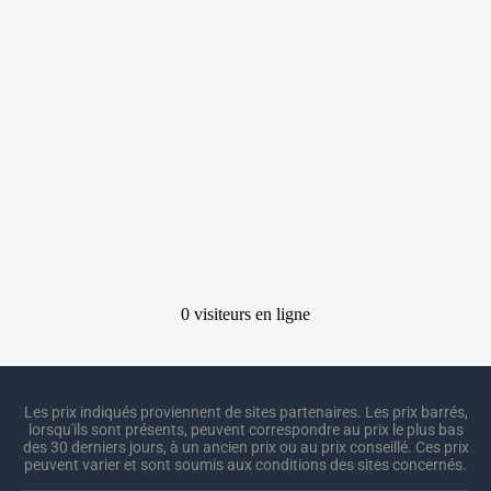
Les prix indiqués proviennent de sites partenaires. Les prix barrés,
lorsqu'ils sont présents, peuvent correspondre au prix le plus bas
des 30 derniers jours, à un ancien prix ou au prix conseillé. Ces prix
peuvent varier et sont soumis aux conditions des sites concernés.