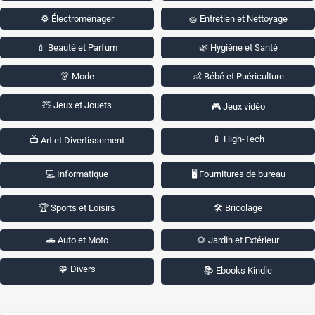
⚙️ Électroménager
🧽 Entretien et Nettoyage
💄 Beauté et Parfum
🌿 Hygiène et Santé
👗 Mode
👶 Bébé et Puériculture
🧸 Jeux et Jouets
🎮 Jeux vidéo
📱 High-Tech
📺 Art et Divertissement
💻 Informatique
🖥️ Fournitures de bureau
🏆 Sports et Loisirs
🛠️ Bricolage
🚗 Auto et Moto
🌻 Jardin et Extérieur
🧩 Divers
📚 Ebooks Kindle