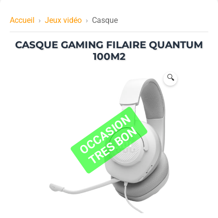
Accueil
Jeux vidéo
Casque
CASQUE GAMING FILAIRE QUANTUM
100M2
🔍
O
C
C
A
I
O
N
T
R
E
S
B
O
S
N