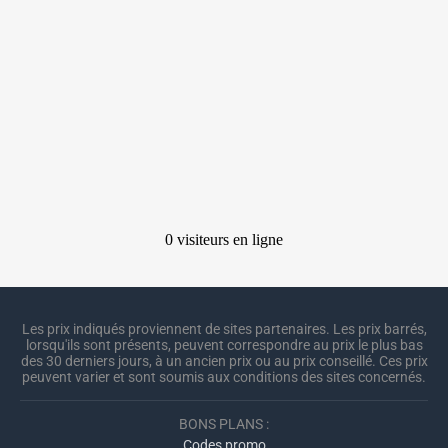
Les prix indiqués proviennent de sites partenaires. Les prix barrés,
lorsqu'ils sont présents, peuvent correspondre au prix le plus bas
des 30 derniers jours, à un ancien prix ou au prix conseillé. Ces prix
peuvent varier et sont soumis aux conditions des sites concernés.
BONS PLANS :
Codes promo