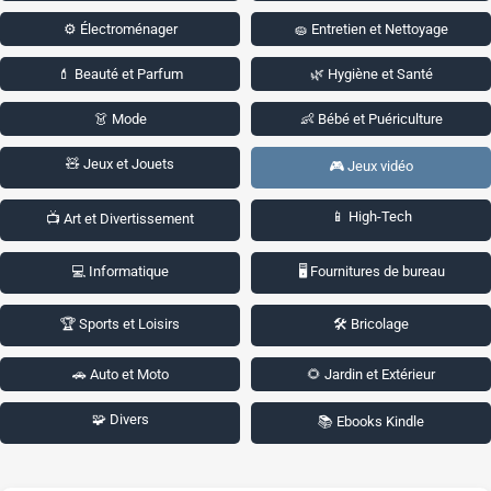
⚙️ Électroménager
🧽 Entretien et Nettoyage
💄 Beauté et Parfum
🌿 Hygiène et Santé
👗 Mode
👶 Bébé et Puériculture
🧸 Jeux et Jouets
🎮 Jeux vidéo
📱 High-Tech
📺 Art et Divertissement
💻 Informatique
🖥️ Fournitures de bureau
🏆 Sports et Loisirs
🛠️ Bricolage
🚗 Auto et Moto
🌻 Jardin et Extérieur
🧩 Divers
📚 Ebooks Kindle