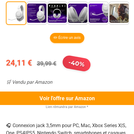
✏️ Écrire un avis
24,11 €
-40%
39,99 €
🛒 Vendu par Amazon
Voir l'offre sur Amazon
Lien rémunéra par Amazon
*
🎧 Connexion jack 3,5mm pour PC, Mac, Xbox Series X|S,
One, PS4|PS5, Nintendo Switch, smartphones et casques